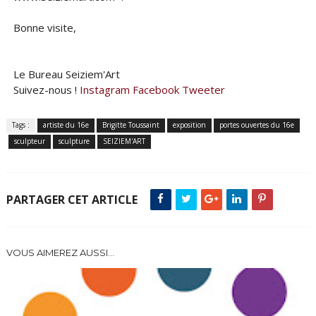
Bonne visite,
Le Bureau Seiziem'Art
Suivez-nous !
Instagram
Facebook
Tweeter
Tags :
artiste du 16e
Brigitte Toussaint
exposition
portes ouvertes du 16e
sculpteur
sculpture
SEIZIEM'ART
PARTAGER CET ARTICLE
VOUS AIMEREZ AUSSI...