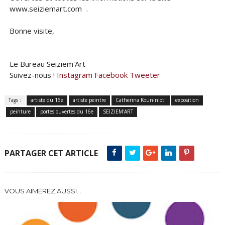
www.seiziemart.com .
Bonne visite,
Le Bureau Seiziem'Art
Suivez-nous !
Instagram
Facebook
Tweeter
Tags :
artiste du 16e
artiste peintre
Catherina Kouninioti
exposition
peinture
portes ouvertes du 16e
SEIZIEM'ART
PARTAGER CET ARTICLE
VOUS AIMEREZ AUSSI...