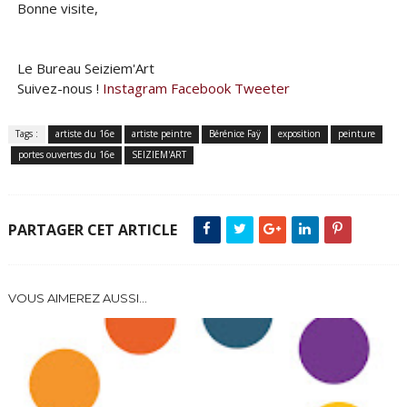
Bonne visite,
Le Bureau Seiziem'Art
Suivez-nous !
Instagram
Facebook
Tweeter
Tags :
artiste du 16e
artiste peintre
Bérénice Faÿ
exposition
peinture
portes ouvertes du 16e
SEIZIEM'ART
PARTAGER CET ARTICLE
VOUS AIMEREZ AUSSI...