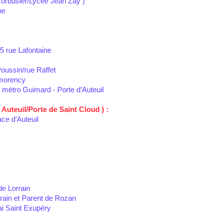
orbusier/Lycée Jean Zay )
ne
5 rue Lafontaine
oussin/rue Raffet
tmorency
n métro Guimard - Porte d’Auteuil
Auteuil/Porte de Saint Cloud ) :
ace d’Auteuil
de Lorrain
rain et Parent de Rozan
ai Saint Exupéry