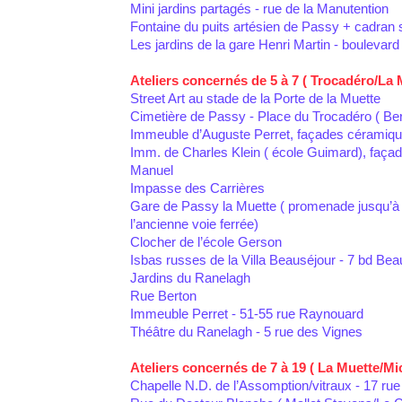
Mini jardins partagés - rue de la Manutention
Fontaine du puits artésien de Passy + cadran 
Les jardins de la gare Henri Martin - boulevard
Ateliers concernés de 5 à 7 ( Trocadéro/La M
Street Art au stade de la Porte de la Muette
Cimetière de Passy - Place du Trocadéro ( Be
Immeuble d’Auguste Perret, façades céramique
Imm. de Charles Klein ( école Guimard), faça
Manuel
Impasse des Carrières
Gare de Passy la Muette ( promenade jusqu’à 
l’ancienne voie ferrée)
Clocher de l’école Gerson
Isbas russes de la Villa Beauséjour - 7 bd Bea
Jardins du Ranelagh
Rue Berton
Immeuble Perret - 51-55 rue Raynouard
Théâtre du Ranelagh - 5 rue des Vignes
Ateliers concernés de 7 à 19 ( La Muette/Mic
Chapelle N.D. de l’Assomption/vitraux - 17 rue