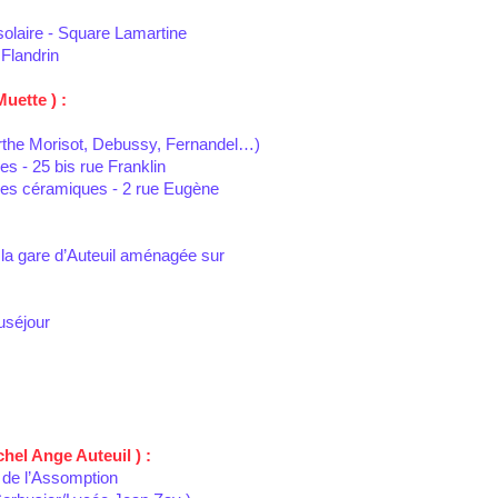
solaire - Square Lamartine
 Flandrin
uette ) :
rthe Morisot, Debussy, Fernandel…)
s - 25 bis rue Franklin
des céramiques - 2 rue Eugène
la gare d’Auteuil aménagée sur
uséjour
hel Ange Auteuil ) :
 de l’Assomption