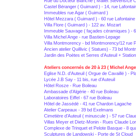
Rue du Docteur Blanche ( Mallet Stevens/Le C
Castel Béranger ( Guimard ) - 14, rue Lafontai
Immeubles rue Agar ( Guimard )
Hôtel Mezzara ( Guimard ) - 60 rue Lafontaine
Villa Flore ( Guimard ) - 122 av. Mozart
Immeuble Sauvage ( façades céramiques ) - 6
Villa Michel Ange - rue Bastien-Lepage
Villa Montmorency - bd Montmorency/12 rue P
Ancien atelier Quillivic ( Statues) - 73 bd Mon
Jardin des Poètes et Serres d’Auteuil + Statio
Ateliers concernés de 20 à 23 ( Michel Ange 
Eglise N.D. d’Auteuil ( Orgue de Cavaillé ) - Pl
Lycée J.B Say - 11 bis, rue d’Auteuil
Hôtel Rosze - Rue Boileau
Ambassade d’Algérie - 40 rue Boileau
Laboratoires Eiffel - 67 rue Boileau
Hôtel de Jassédé - 41 rue Chardon Lagache
Atelier Carpeaux - 39 bd Exelmans
Cimetière d’Auteuil ( minuscule ) - 57 rue Clau
Villas Meyer et Dietz-Monin - Rues Claude Lor
Complexe de Trinquet et Pelote Basque - 8 qu
Sculptures de Landowski - Porte de St Cloud