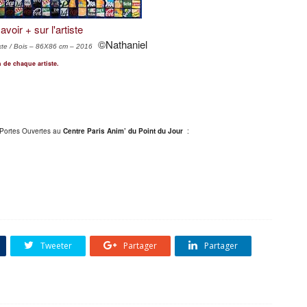
avoir + sur l'artiste
©Nathaniel
te / Bois – 86X86 cm – 2016
 de chaque artiste.
s Portes Ouvertes au
Centre Paris Anim’ du Point du Jour
:
Tweeter
Partager
Partager