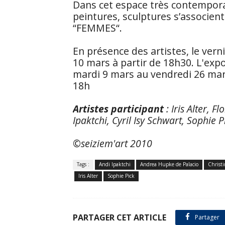
Dans cet espace très contemporai
peintures, sculptures s’associe
“FEMMES“.
En présence des artistes, le vern
10 mars à partir de 18h30. L'exp
mardi 9 mars au vendredi 26 mar
18h
Artistes participant
: Iris Alter, 
Ipaktchi, Cyril Isy Schwart, Sophie Pi
©
seiziem'art 2010
Tags :
Andi Ipaktchi
Andrea Hupke de Palacio
Christi
Iris Alter
Sophie Pick
PARTAGER CET ARTICLE
Partager