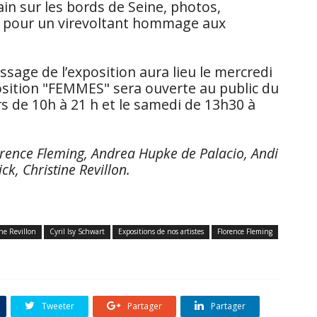
n sur les bords de Seine, photos,
nt pour un virevoltant hommage aux
issage de l’exposition aura lieu le mercredi
osition "FEMMES" sera ouverte au public du
s de 10h à 21 h et le samedi de 13h30 à
Florence Fleming, Andrea Hupke de Palacio, Andi
ck, Christine Revillon.
ne Revillon
Cyril Isy Schwart
Expositions de nos artistes
Florence Fleming
Tweeter
Partager
Partager