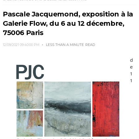
Pascale Jacquemond, exposition à la
Galerie Flow, du 6 au 12 décembre,
75006 Paris
12/09/2021 09:40:00 PM
LESS THAN A MINUTE
READ
d
e
1
1