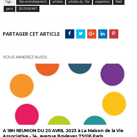
Tags :
16e arrondissement
artistes
artistes du 16e
exposition
Noël
paris
SEIZIEM'ART
PARTAGER CET ARTICLE
VOUS AIMEREZ AUSSI...
A 18H REUNION DU 20 AVRIL 2023 à La Maison de la Vie
Associative - 14, avenue Boyleves 75016 Paris