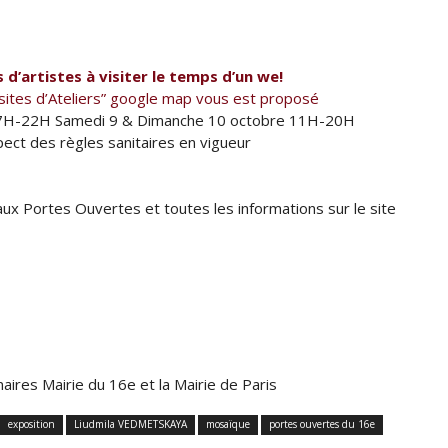
s d’artistes à visiter le temps d’un we!
sites d’Ateliers” google map vous est proposé
17H-22H Samedi 9 & Dimanche 10 octobre 11H-20H
spect des règles sanitaires en vigueur
 aux Portes Ouvertes et toutes les informations sur le site
ires Mairie du 16e et la Mairie de Paris
exposition
Liudmila VEDMETSKAYA
mosaïque
portes ouvertes du 16e