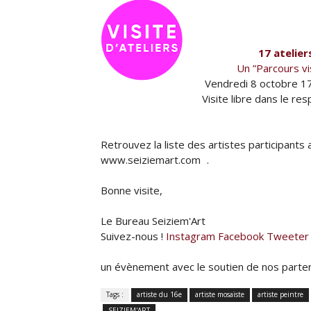
17 atelier
Un ”Parcours vi
Vendredi 8 octobre 
Visite libre dans le re
Retrouvez la liste des artistes participants
www.seiziemart.com .
Bonne visite,
Le Bureau Seiziem'Art
Suivez-nous !
Instagram
Facebook
Tweeter
un évènement avec le soutien de nos partena
Tags :
artiste du 16e
artiste mosaïste
artiste peintre
SEIZIEM'ART