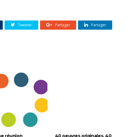
Tweeter
Partager
Partager
ne réunion
40 oeuvres originales, 40