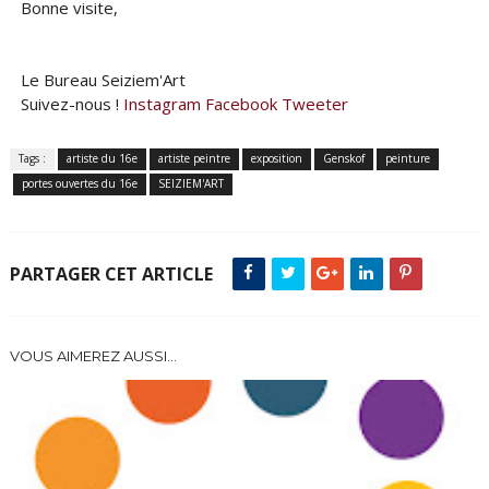
Bonne visite,
Le Bureau Seiziem'Art
Suivez-nous !
Instagram
Facebook
Tweeter
Tags :
artiste du 16e
artiste peintre
exposition
Genskof
peinture
portes ouvertes du 16e
SEIZIEM'ART
PARTAGER CET ARTICLE
VOUS AIMEREZ AUSSI...