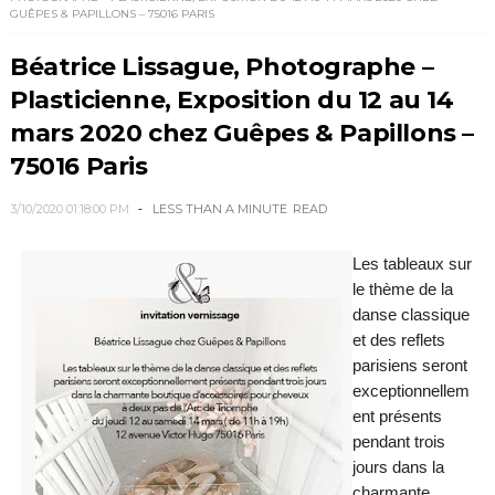
GUÊPES & PAPILLONS – 75016 PARIS
Béatrice Lissague, Photographe –
Plasticienne, Exposition du 12 au 14
mars 2020 chez Guêpes & Papillons –
75016 Paris
3/10/2020 01:18:00 PM
LESS THAN A MINUTE
READ
Les tableaux sur
le thème de la
danse classique
et des reflets
parisiens seront
exceptionnellem
ent présents
pendant trois
jours dans la
charmante