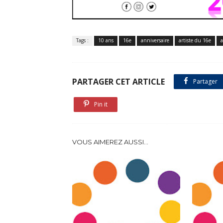
Tags :
10 ans
16e
anniversaire
artiste du 16e
a
PARTAGER CET ARTICLE
Partager
Pin it
VOUS AIMEREZ AUSSI...