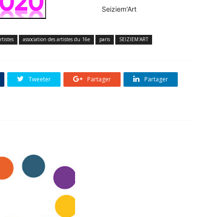
Seiziem'Art
rtistes
association des artistes du 16e
paris
SEIZIEM'ART
Tweeter
Partager
Partager