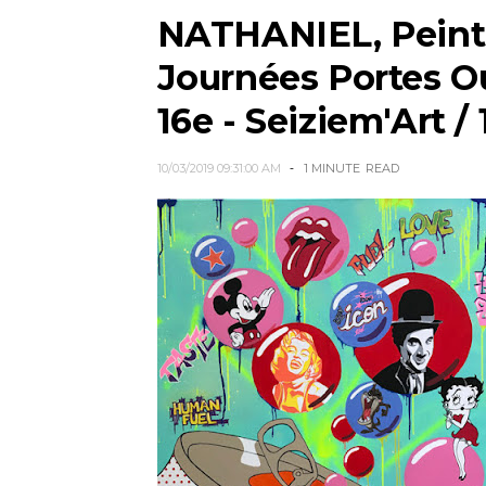
NATHANIEL, Peintre
Journées Portes Ou
16e - Seiziem'Art / 
10/03/2019 09:31:00 AM
1 MINUTE
READ