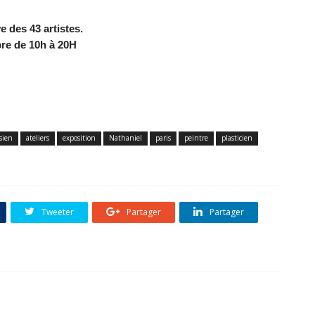
ve des
43 artistes.
bre de 10h à 20H
isien
ateliers
exposition
Nathaniel
paris
peintre
plasticien
Tweeter
Partager
Partager