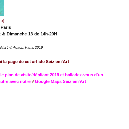
te)
 Paris
2 & Dimanche 13 de 14h-20H
HANIEL
© Adagp, Paris, 2019
i la page de cet artiste Seiziem'Art
e plan de visite/
dépliant
2019 et
balladez-vous d'un
 autre avec notre
⭐️
Google Maps Seiziem'Art