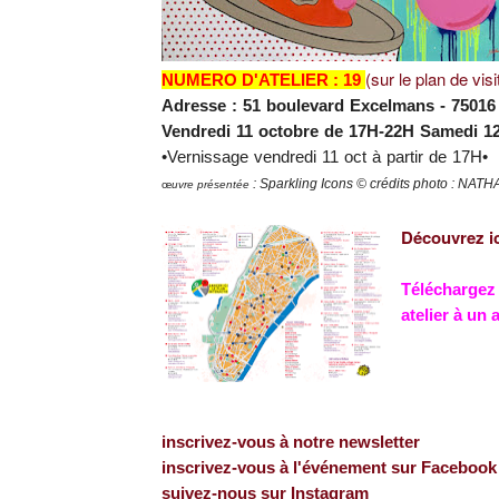
(sur le plan de visi
NUMERO D'ATELIER : 19
Adresse : 51 boulevard Excelmans
- 75016
Vendredi 11 octobre de 17H-22H Samedi 1
•Vernissage vendredi 11 oct à partir de 17H•
:
Sparkling Icons
© crédits photo : NAT
œ
uvre présentée
Découvrez ic
Téléchargez l
atelier à un
inscrivez-vous à notre newsletter
inscrivez-vous à l'événement sur Facebook
suivez-nous sur
Instagram