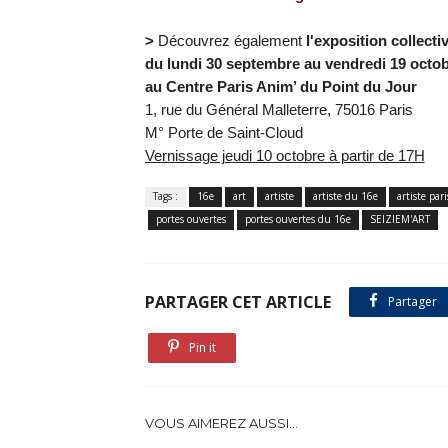
>
Découvrez également
l'exposition collecti
du lundi 30 septembre au vendredi 19 octo
au Centre Paris Anim’ du Point du Jour
1, rue du Général Malleterre, 75016 Paris
M° Porte de Saint-Cloud
Vernissage jeudi 10 octobre à partir de 17H
Tags :
16e
art
artiste
artiste du 16e
artiste par
portes ouvertes
portes ouvertes du 16e
SEIZIEM'ART
PARTAGER CET ARTICLE
Partager
Pin it
VOUS AIMEREZ AUSSI...