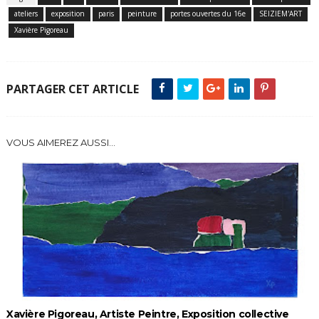
ateliers
exposition
paris
peinture
portes ouvertes du 16e
SEIZIEM'ART
Xavière Pigoreau
PARTAGER CET ARTICLE
VOUS AIMEREZ AUSSI...
Xavière Pigoreau, Artiste Peintre, Exposition collective