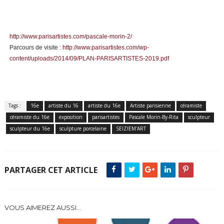
http://www.parisartistes.com/pascale-morin-2/
Parcours de visite :
http://www.parisartistes.com/wp-
content/uploads/2014/09/PLAN-PARISARTISTES-2019.pdf
Tags :
16e
artiste du 16
artiste du 16e
Artiste parisienne
céramiste
céramiste du 16e
exposition
parisartistes
Pascale Morin-By-Rita
sculpteur
sculpteur du 16e
sculpture porcelaine
SEIZIEM'ART
PARTAGER CET ARTICLE
VOUS AIMEREZ AUSSI...