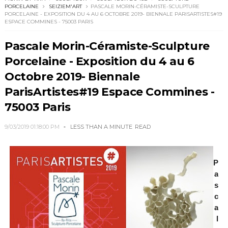
PORCELAINE
SEIZIEM'ART
PASCALE MORIN-CÉRAMISTE-SCULPTURE
PORCELAINE - EXPOSITION DU 4 AU 6 OCTOBRE 2019- BIENNALE PARISARTISTES#19
ESPACE COMMINES - 75003 PARIS
Pascale Morin-Céramiste-Sculpture
Porcelaine - Exposition du 4 au 6
Octobre 2019- Biennale
ParisArtistes#19 Espace Commines -
75003 Paris
9/03/2019 01:18:00 PM
LESS THAN A MINUTE
READ
P
a
s
c
a
l