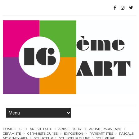
HOME
16E
ARTISTE DU 16
ARTISTE DU 16E
ARTISTE PARISIENNE
CÉRAMISTE
CÉRAMISTE DU 16E
EXPOSITION
PARISARTISTES
PASCALE
MORIN-BY-RITA
SCULPTEUR
SCULPTEUR DU 16E
SCULPTURE