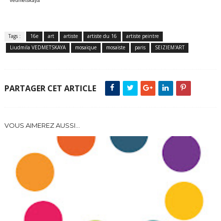
Vedmetskaya
Tags :
16e
art
artiste
artiste du 16
artiste peintre
Liudmila VEDMETSKAYA
mosaïque
mosaïste
paris
SEIZIEM'ART
PARTAGER CET ARTICLE
VOUS AIMEREZ AUSSI...