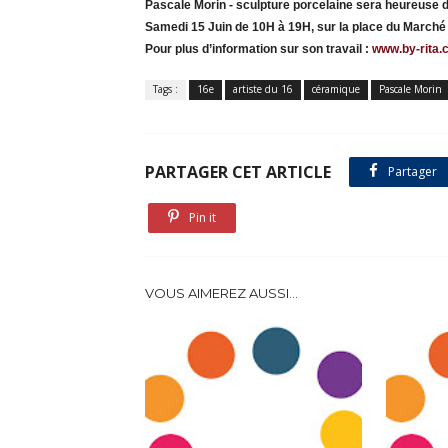
Pascale Morin - sculpture porcelaine sera heureuse
Samedi 15 Juin de 10H à 19H,
sur la place du Marché
Pour plus d’information sur son travail :
www.by-rita.
Tags :
16e
artiste du 16
céramique
Pascale Morin
PARTAGER CET ARTICLE
Partager
Pin it
VOUS AIMEREZ AUSSI...