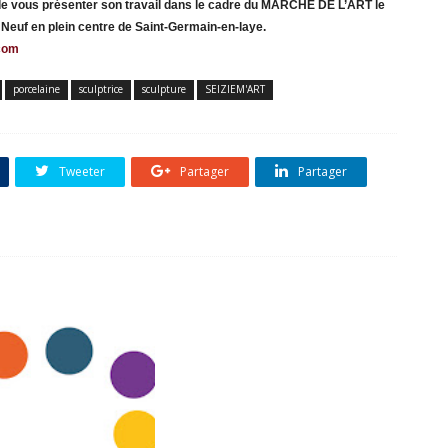
 de vous présenter son travail dans le cadre du MARCHÉ DE L’ART
le
 Neuf en plein centre de Saint-Germain-en-laye.
com
porcelaine
sculptrice
sculpture
SEIZIEM'ART
Tweeter
Partager
Partager