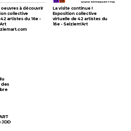
 oeuvres à découvrir
La visite continue !
ion collective
Exposition collective
 42 artistes du 16e -
virtuelle de 42 artistes du
Art
16e - Seiziem'Art
ziemart.com
du
" des
mbre
'ART
e JDD