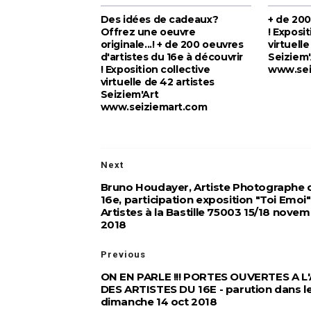
Des idées de cadeaux?
+ de 200
Offrez une oeuvre
! Exposit
originale...! + de 200 oeuvres
virtuelle
d'artistes du 16e à découvrir
Seiziem'
! Exposition collective
www.sei
virtuelle de 42 artistes
Seiziem'Art
www.seiziemart.com
Next
Bruno Houdayer, Artiste Photographe 
16e, participation exposition "Toi Emoi
Artistes à la Bastille 75003 15/18 nove
2018
Previous
ON EN PARLE !!! PORTES OUVERTES A L
DES ARTISTES DU 16E - parution dans l
dimanche 14 oct 2018