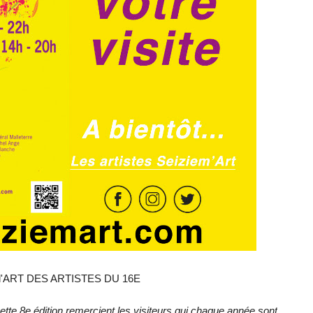
'ART DES ARTISTES DU 16E
cette 8e édition remercient les visiteurs qui chaque année sont