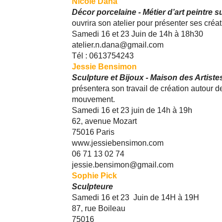
Nicole Dana
Décor porcelaine - Métier d’art peintre s
ouvrira son atelier pour présenter ses créati
Samedi 16 et 23 Juin de 14h à 18h30
atelier.n.dana@gmail.com
Tél : 0613754243
Jessie Bensimon
Sculpture et Bijoux - Maison des Artiste
présentera son travail de création autour de 
mouvement.
Samedi 16 et 23 juin de 14h à 19h
62, avenue Mozart
75016 Paris
www.jessiebensimon.com
06 71 13 02 74
jessie.bensimon@gmail.com
Sophie Pick
Sculpteure
Samedi 16 et 23 Juin de 14H à 19H
87, rue Boileau
75016