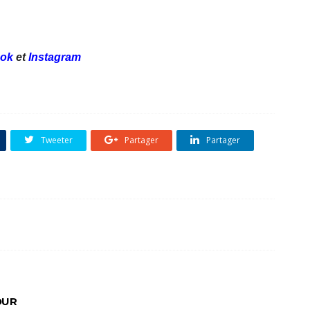
ok
et
Instagram
Tweeter
Partager
Partager
OUR