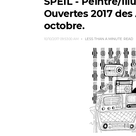
SPEIL - Peintre/Ill
Ouvertes 2017 des A
octobre.
10/10/2017 09:53:00 AM
LESS THAN A MINUTE
READ