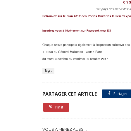
en s
"au pays des merveilles: 
Retrouvez sur le plan 2017 des Portes Ouvertes le lieu d'expo
Inscrivez-vous à l'événement sur Facebook c'est ICI
Chaque artiste participera également à l'exposition collective de
1- 9 rue du Général Malleterre - 75016 Paris
du mardi 3 octobre au vendredi 20 octobre 2017
Tags :
PARTAGER CET ARTICLE
Partager
Pin it
VOUS AIMEREZ AUSSI...