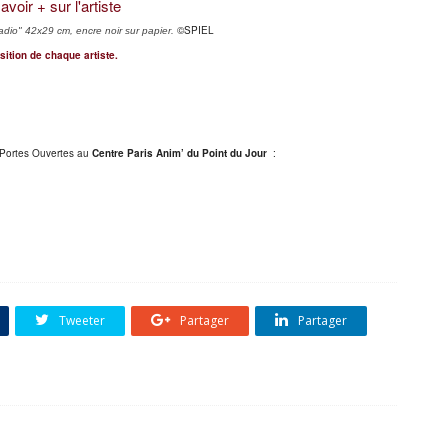
avoir + sur l'artiste
©SPIEL
radio" 42x29 cm, encre noir sur papier.
sition de chaque artiste.
s Portes Ouvertes au
Centre Paris Anim’ du Point du Jour
:
Tweeter
Partager
Partager