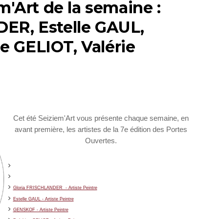
m'Art de la semaine :
ER, Estelle GAUL,
 GELIOT, Valérie
Cet
été Seiziem'Art vous présente chaque semaine, en
avant première, les artistes
de la 7e édition des Portes
Ouvertes.
Gloria FRISCHLANDER - Artiste Peintre
Estelle GAUL - Artiste Peintre
GENSKOF - Artiste Peintre