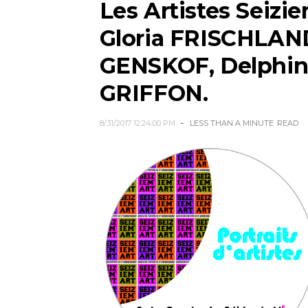
Les Artistes Seizie
Gloria FRISCHLAND
GENSKOF, Delphine
GRIFFON.
8/31/2017 12:24:00 PM
LESS THAN A MINUTE
READ