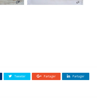
Tweeter
Partager
Partager