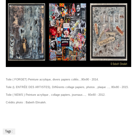
Toile ( FORGET) Peinture acrylique, divers papiers collés...90x90 - 2014.
Toile (L ENTRÉE DES ARTISTES), Différents collage papiers, photos , plaque ..., 80x80 - 2015.
Toile ( NEWS ) Peinture acrylique , collage papiers, journaux..., 60x60 - 2012.
Crédits photo : Babeth Elmaleh.
Tags :