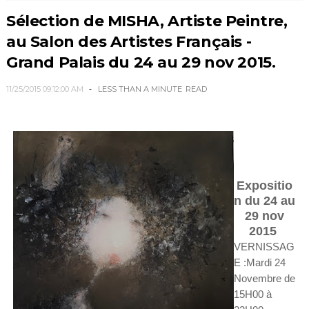
Sélection de MISHA, Artiste Peintre,
au Salon des Artistes Français -
Grand Palais du 24 au 29 nov 2015.
11/25/2015 09:12:00 AM
LESS THAN A MINUTE
READ
Expositio
n du 24 au
29 nov
2015
VERNISSAG
E :Mardi 24
Novembre de
15H00 à