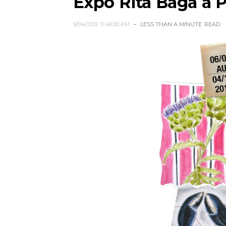
Expo Rita Baga à P
9/04/2012 11:46:00 PM
LESS THAN A MINUTE
READ