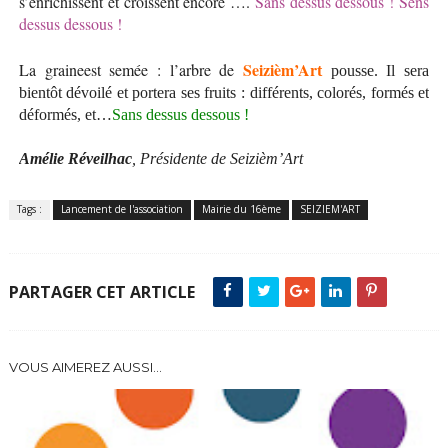
s’enrichissent et croissent encore ….
Sans dessus dessous ! Sens
dessus dessous !
Seizièm’Ar
La graineest semée : l’arbre de
t
pousse. Il sera
bientôt dévoilé et portera ses fruits : différents, colorés, formés et
déformés, et…
Sans dessus dessous !
Amélie Réveilhac
, Présidente de Seizièm’Art
Tags :
Lancement de l'association
Mairie du 16ème
SEIZIEM'ART
PARTAGER CET ARTICLE
VOUS AIMEREZ AUSSI...