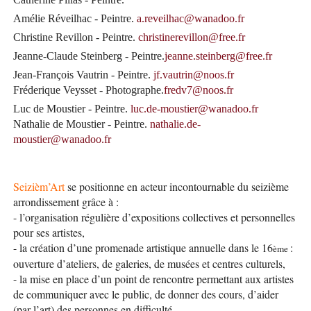
Amélie Réveilhac - Peintre.
a.reveilhac@wanadoo.fr
Christine Revillon - Peintre.
christinerevillon@free.fr
Jeanne-Claude Steinberg - Peintre.
jeanne.steinberg@free.fr
Jean-François Vautrin - Peintre.
jf.vautrin@noos.fr
Fréderique Veysset - Photographe.
fredv7@noos.fr
Luc de Moustier - Peintre.
luc.de-moustier@wanadoo.fr
Nathalie de Moustier - Peintre.
nathalie.de-
moustier@wanadoo.fr
Seizièm’Art
se positionne en acteur incontournable du seizième
arrondissement grâce à :
- l’organisation régulière d’expositions collectives et personnelles
pour ses artistes,
- la création d’une promenade artistique annuelle dans le 16
:
ème
ouverture d’ateliers, de galeries, de musées et centres culturels,
- la mise en place d’un point de rencontre permettant aux artistes
de communiquer avec le public, de donner des cours, d’aider
(par l’art) des personnes en difficulté…