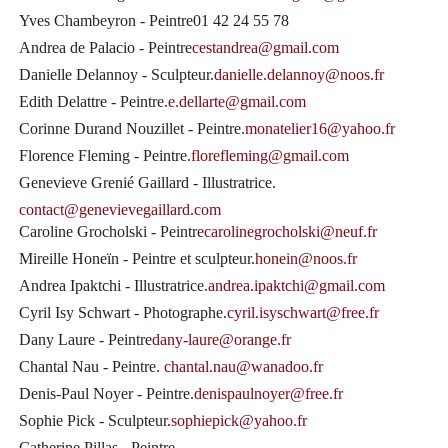
Yves Chambeyron - Peintre
01 42 24 55 78
Andrea de Palacio - Peintre
cestandrea@gmail.com
Danielle Delannoy - Sculpteur.
danielle.delannoy@noos.fr
Edith Delattre - Peintre.
e.dellarte@gmail.com
Corinne Durand Nouzillet - Peintre.
monatelier16@yahoo.fr
Florence Fleming - Peintre.
florefleming@gmail.com
Genevieve Grenié Gaillard - Illustratrice.
contact@genevievegaillard.com
Caroline Grocholski - Peintre
carolinegrocholski@neuf.fr
Mireille Honeïn - Peintre et sculpteur.
honein@noos.fr
Andrea Ipaktchi - Illustratrice.
andrea.ipaktchi@gmail.com
Cyril Isy Schwart - Photographe.
cyril.isyschwart@free.fr
Dany Laure - Peintre
dany-laure@orange.fr
Chantal Nau - Peintre.
chantal.nau@wanadoo.fr
Denis-Paul Noyer - Peintre.
denispaulnoyer@free.fr
Sophie Pick - Sculpteur.
sophiepick@yahoo.fr
Catherine Pillas - Peintre.