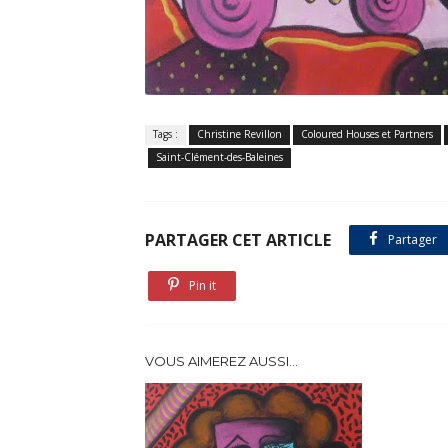
Tags :
Christine Revillon
Coloured Houses et Partners
Saint-Clément-des-Baleines
PARTAGER CET ARTICLE
Partager
Pin it
VOUS AIMEREZ AUSSI...