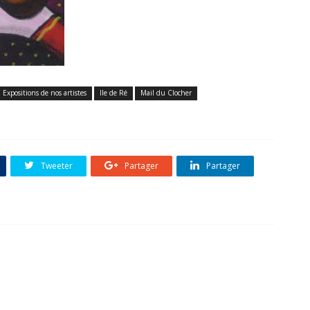
Expositions de nos artistes
Ile de Ré
Mail du Clocher
Tweeter
Partager
Partager