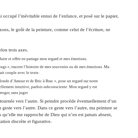
ai occupé l’inévitable ennui de l’enfance, et posé sur le papier,
ons, le goût de la peinture, comme celui de l’écriture, ne
lon trois axes.
aduire et offrir en partage mon regard et mes émotions.
lings », tracent l’histoire de mes souvenirs ou de mes émotions. Ma
ait couple avec le texte.
 Monde d’Amour et de Bric à Brac », pose un regard sur notre
iellement intuitive, parfois subconsciente. Mon regard y est
roger, sans juger.
tournée vers l’autre. Si peindre procède éventuellement d’un
geste vers l’autre. Dans ce geste vers l’autre, ma peinture se
ens qu’elle me rapproche de Dieu qui n’en est jamais absent,
tion discrète et figurative.