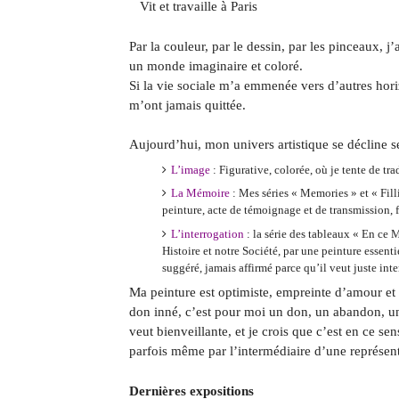
Vit et travaille à Paris
Par la couleur, par le dessin, par les pinceaux, j’
un monde imaginaire et coloré.
Si la vie sociale m’a emmenée vers d’autres horiz
m’ont jamais quittée.
Aujourd’hui, mon univers artistique se décline se
L’image
: Figurative, colorée, où je tente de tr
La Mémoire
: Mes séries « Memories » et « Fil
peinture, acte de témoignage et de transmission, f
L’interrogation
: la série des tableaux « En ce
Histoire et notre Société, par une peinture essent
suggéré, jamais affirmé parce qu’il veut juste inter
Ma peinture est optimiste, empreinte d’amour et 
don inné, c’est pour moi un don, un abandon, un 
veut bienveillante, et je crois que c’est en ce s
parfois même par l’intermédiaire d’une représenta
Dernières expositions